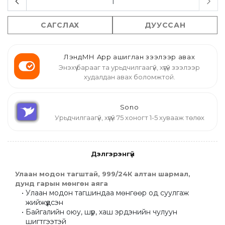
САГСЛАХ
ДУУССАН
ЛэндМН App ашиглан зээлээр авах
Энэхүү барааг та урьдчилгаагүй, хүүгүй зээлээр
худалдан авах боломжтой.
Sono
Урьдчилгаагүй, хүүгүй 75 хоногт 1-5 хувааж төлөх
Дэлгэрэнгүй
Улаан модон тагштай, 999/24К алтан шармал, 
дунд гарын мөнгөн аяга
Улаан модон тагшиндаа мөнгөөр од суулгаж 
жийжүүдсэн
Байгалийн оюу, шүр, хаш эрдэнийн чулуун 
шигтгээтэй