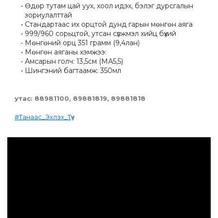
Өдөр тутам цай уух, хоол идэх, бэлэг дурсгалын 
зориулалттай
Стандартаас их орцтой дунд гарын мөнгөн аяга
999/960 сорьцтой, утсан сүлжмэл хийц бүхий
Мөнгөний орц 351 грамм (9,4лан)
Мөнгөн аяганы хэмжээ:
Амсарын голч: 13,5см (МА5,5)
Шингэний багтаамж: 350мл
утас: 88981100, 89881819, 89881818
#Танаас_Эхлэх_Түү
х