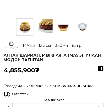
МА5,5 - 13,5см - 350мл - 85гр
АЛТАН ШАРМАЛ, МӨНГӨН АЯГА (МА5,5), УЛААН
МОДОН ТАГШТАЙ
4,855,900₮
Бүтээгдэхүүний код:
MA5,5-13.5CM-351GR-SUL-SHAR
Хүргэлттэй
Тоо Ширхэг