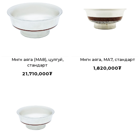
Мөнгөн аяга (МА8), цулгуй,
Мөнгөн аяга, МА7, стандарт
стандарт
1,820,000
₮
21,710,000
₮