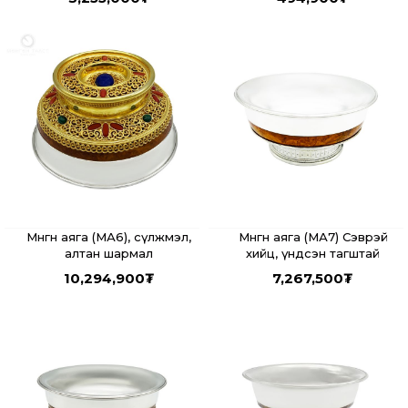
Мөнгөн аяга (МА6), сүлжмэл,
Мөнгөн аяга (МА7) Сэврэй
алтан шармал
хийц, үндсэн тагштай
10,294,900
₮
7,267,500
₮