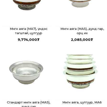
Мөнгөн аяга (МА7), үндэс
Мөнгөн аяга (МА5), дунд гар,
тагштай, цутгуур
орц их
9,774,000
₮
2,085,000
₮
Стандарт мөнгөн аяга (МА5),
Мөнгөн аяга, цутгуур, МА6
дунд гар