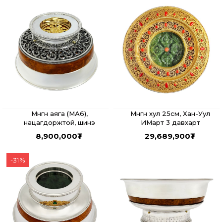
Мөнгөн аяга (МА6),
Мөнгөн хул 25см, Хан-Уул
нацагдоржтой, шинэ
ИМарт 3 давхарт
8,900,000
₮
29,689,900
₮
-
31
%