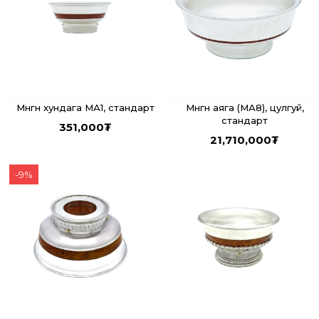
Мөнгөн хундага МА1, стандарт
Мөнгөн аяга (МА8), цулгуй,
стандарт
351,000
₮
21,710,000
₮
-
9
%