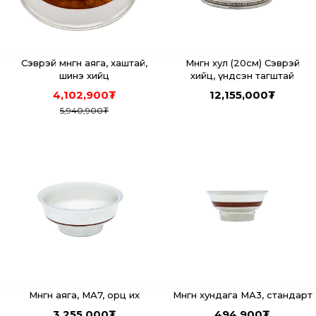
Сэврэй мөнгөн аяга, хаштай,
Мөнгөн хул (20см) Сэврэй
шинэ хийц
хийц, үндсэн тагштай
4,102,900
₮
12,155,000
₮
5,940,900
₮
Мөнгөн аяга, МА7, орц их
Мөнгөн хундага МА3, стандарт
3,255,000
₮
494,900
₮