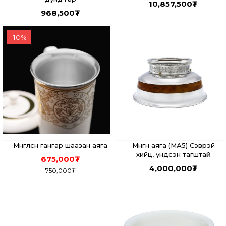
10,857,500
₮
968,500
₮
-
10
%
Мөнгөлсөн гангар шаазан аяга
Мөнгөн аяга (МА5) Сэврэй
хийц, үндсэн тагштай
675,000
₮
4,000,000
₮
750,000
₮