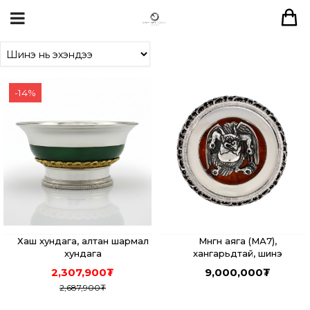
-
14
%
Хаш хундага, алтан шармал
Мөнгөн аяга (МА7),
хундага
хангарьдтай, шинэ
2,307,900
₮
9,000,000
₮
2,687,900
₮