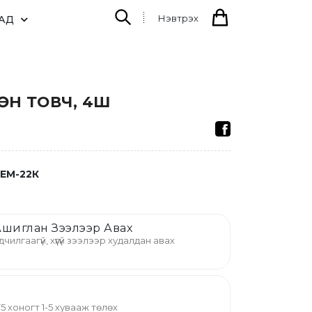
Нэвтрэх
АД
ӨН ТОВЧ, 4Ш
EM-22К
шиглан Зээлээр Авах
дчилгаагүй, хүүгүй зээлээр худалдан авах
й 75 хоногт 1-5 хувааж төлөх