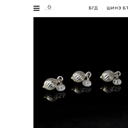
БҮГД
ШИНЭ БҮ