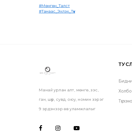
#Мөнгөн_Талст
#Танаас_Эхлэх_Түүх
ТУС
Бидни
Манай урлан алт, мөнгө, зэс,
Холбо
ган, шүр, сувд, оюу, номин зэрэг
Түгээм
9 эрдэнээр өв уламжлалыг
орчин үетэй нийцүүлэн үнэт эдлэл,
бэлэг дурсгал, гоёл