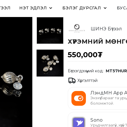
ТЭЭЛ
ҮНЭТ ЭДЛЭЛ
БЭЛЭГ ДУРСГАЛ
БУС
ШИНЭ Бүтээл
ХҮРЭМНИЙ МӨНГ
550,000₮
Бүтээгдэхүүний код:
MT57HUR
Хүргэлттэй
ЛэндМН App А
Энэхүү барааг та урь
боломжтой.
Sono
Урьдчилгаагүй, хүүгү