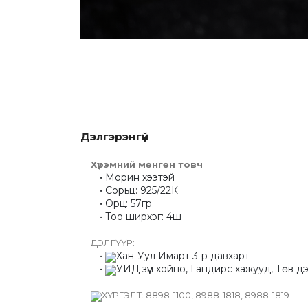
Дэлгэрэнгүй
Хүрэмний мөнгөн товч 
Морин хээтэй
Сорьц: 925/22К
Орц: 57гр
Тоо ширхэг: 4ш
ДЭЛГҮҮР:
Хан-Уул Имарт 3-р давхарт
УИД зүүн хойно, Гандирс хажууд, Төв дэл
ХҮРГЭЛТ: 8898-1100, 8988-1818, 8988-1819