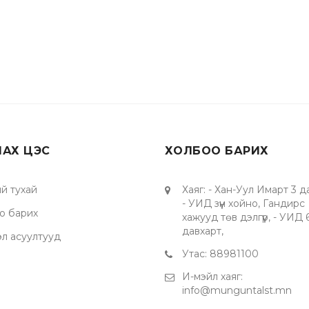
ЛАХ ЦЭС
ХОЛБОО БАРИХ
й тухай
Хаяг
:
- Хан-Уул Имарт 3 д
- УИД зүүн хойно, Гандирс
о барих
хажууд төв дэлгүүр, - УИД 
давхарт,
эл асуултууд
Утас
:
88981100
И-мэйл хаяг
:
info@munguntalst.mn