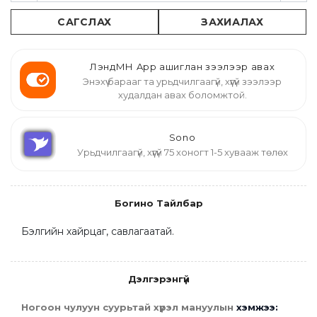
САГСЛАХ
ЗАХИАЛАХ
ЛэндМН App ашиглан зээлээр авах
Энэхүү барааг та урьдчилгаагүй, хүүгүй зээлээр
худалдан авах боломжтой.
Sono
Урьдчилгаагүй, хүүгүй 75 хоногт 1-5 хувааж төлөх
Богино Тайлбар
Бэлгийн хайрцаг, савлагаатай.
Дэлгэрэнгүй
Ногоон чулуун суурьтай хүрэл мануулын 
хэмжээ: