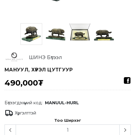
ШИНЭ Бүтээл
МАНУУЛ, ХҮРЭЛ ЦУТГУУР
490,000₮
Бүтээгдэхүүний код:
MANUUL-HURL
Хүргэлттэй
Тоо Ширхэг