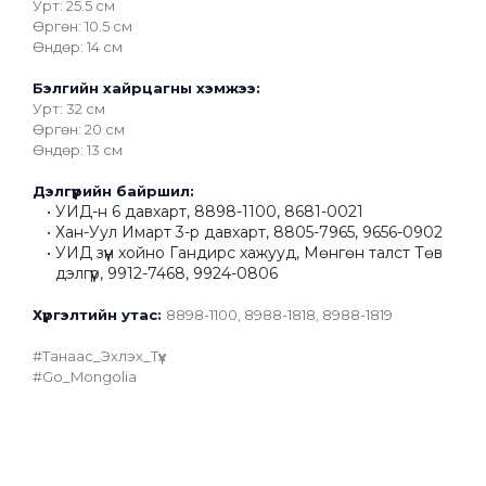
Урт: 25.5 см
Өргөн: 10.5 см
Өндөр: 14 см
Бэлгийн хайрцагны хэмжээ:
Урт: 32 см
Өргөн: 20 см
Өндөр: 13 см
Дэлгүүрийн байршил:
УИД-н 6 давхарт, 8898-1100, 8681-0021
Хан-Уул Имарт 3-р давхарт, 8805-7965, 9656-0902
УИД зүүн хойно Гандирс хажууд, Мөнгөн талст Төв 
дэлгүүр, 9912-7468, 9924-0806
﻿Хүргэлтийн утас: 
8898-1100, 8988-1818, 8988-1819
#Танаас_Эхлэх_Түүх
#Go_Mongolia