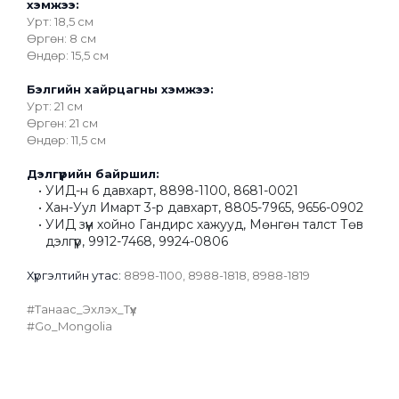
хэмжээ:
Урт: 18,5 см
Өргөн: 8 см
Өндөр: 15,5 см
Бэлгийн хайрцагны хэмжээ:
Урт: 21 см
Өргөн: 21 см
Өндөр: 11,5 см
Дэлгүүрийн байршил:
УИД-н 6 давхарт, 8898-1100, 8681-0021
Хан-Уул Имарт 3-р давхарт, 8805-7965, 9656-0902
УИД зүүн хойно Гандирс хажууд, Мөнгөн талст Төв 
дэлгүүр, 9912-7468, 9924-0806
﻿Хүргэлтийн утас: 
8898-1100, 8988-1818, 8988-1819
#Танаас_Эхлэх_Түүх
#Go_Mongolia