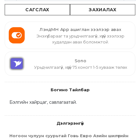
САГСЛАХ
ЗАХИАЛАХ
ЛэндМН App ашиглан зээлээр авах
Энэхүү барааг та урьдчилгаагүй, хүүгүй зээлээр
худалдан авах боломжтой.
Sono
Урьдчилгаагүй, хүүгүй 75 хоногт 1-5 хувааж төлөх
Богино Тайлбар
Бэлгийн хайрцаг, савлагаатай.
Дэлгэрэнгүй
Ногоон чулуун суурьтай Говь Евро Азийн шилүүсийн 