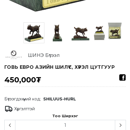
ШИНЭ Бүтээл
ГОВЬ ЕВРО АЗИЙН ШИЛҮҮС, ХҮРЭЛ ЦУТГУУР
450,000₮
Бүтээгдэхүүний код:
SHILUUS-HURL
Хүргэлттэй
Тоо Ширхэг