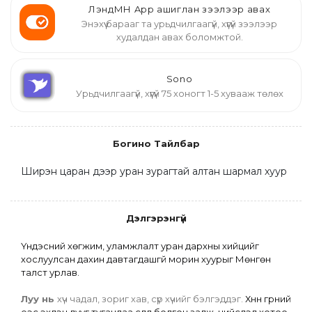
ЛэндМН App ашиглан зээлээр авах
Энэхүү барааг та урьдчилгаагүй, хүүгүй зээлээр
худалдан авах боломжтой.
Sono
Урьдчилгаагүй, хүүгүй 75 хоногт 1-5 хувааж төлөх
Богино Тайлбар
Ширэн царан дээр уран зурагтай алтан шармал хуур
Дэлгэрэнгүй
Үндэсний хөгжим, уламжлалт уран дархны хийцийг 
хослуулсан дахин давтагдашгүй морин хуурыг Мөнгөн 
талст урлав.
Луу нь 
хүч чадал, зориг хав, сүр хүчийг бэлгэддэг. 
Хүннү гүрний 