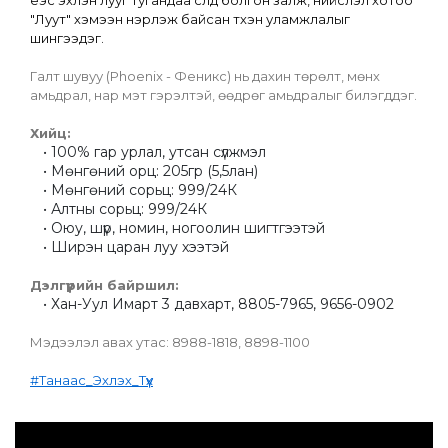
үеэс эхлэн лууг тугандаа сүлд болгон залж, нийслэл хотоо 
"Луут" хэмээн нэрлэж байсан түүхэн уламжлалыг 
шингээдэг.
Галт шувуу (Phoenix - Феникс) нь дахин төрөлт, мөнх 
амьдрал, нар мэт гэрэлтэй, өөдрөг амьдралыг билэгддэг.
Хийц:
100% гар урлал, утсан сүлжмэл
Мөнгөний орц: 205гр (5,5лан)
Мөнгөний сорьц: 999/24К
Алтны сорьц: 999/24К
Оюу, шүр, номин, ногоолин шигтгээтэй
Ширэн царан луу хээтэй
Дэлгүүрийн байршил:
Хан-Уул Имарт 3 давхарт, 8805-7965, 9656-0902
Мэдээлэл авах утас: 8988-1818, 8898-1100
#Танаас_Эхлэх_Түүх