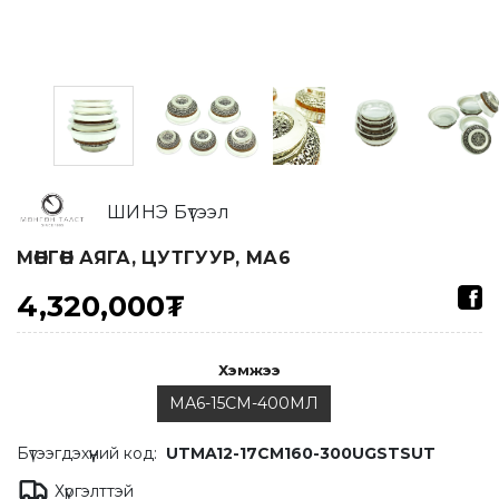
ШИНЭ Бүтээл
МӨНГӨН АЯГА, ЦУТГУУР, МА6
4,320,000₮
Хэмжээ
МА6-15СМ-400МЛ
Бүтээгдэхүүний код:
UTMA12-17CM160-300UGSTSUT
Хүргэлттэй