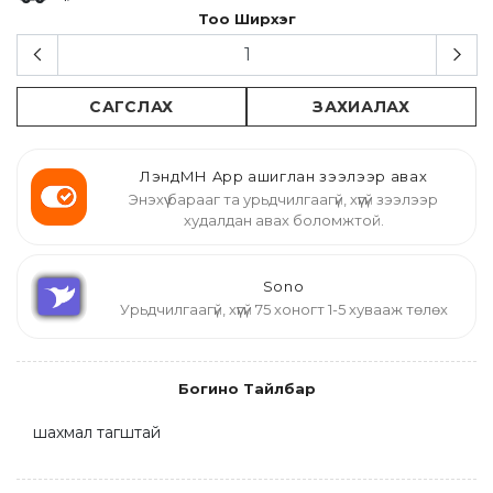
Тоо Ширхэг
САГСЛАХ
ЗАХИАЛАХ
ЛэндМН App ашиглан зээлээр авах
Энэхүү барааг та урьдчилгаагүй, хүүгүй зээлээр
худалдан авах боломжтой.
Sono
Урьдчилгаагүй, хүүгүй 75 хоногт 1-5 хувааж төлөх
Богино Тайлбар
шахмал тагштай