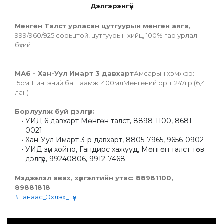
Дэлгэрэнгүй
Мөнгөн Талст урласан цутгуурын мөнгөн аяга, 
999/960/925 сорьцтой, цутгуурын хийц, 100% гар урлал 
бүхий
МА6 - Хан-Уул Имарт 3 давхарт
Амсарын хэмжээ: 
15смШингэний багтаамж: 400млМөнгөний орц: 247гр (6,4 
лан)
Борлуулж буй дэлгүүр:
УИД 6 давхарт Мөнгөн талст, 8898-1100, 8681-
0021
Хан-Уул Имарт 3-р давхарт, 8805-7965, 9656-0902
УИД зүүн хойно, Гандирс хажууд, Мөнгөн талст төв 
дэлгүүр, 99240806, 9912-7468
Мэдээлэл авах, хүргэлтийн утас: 88981100, 
89881818
#Танаас_Эхлэх_Түүх