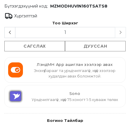
Бүтээгдэхүүний код:
MZMODHUVIN160TSATS8
Хүргэлттэй
Тоо Ширхэг
САГСЛАХ
ДУУССАН
ЛэндМН App ашиглан зээлээр авах
Энэхүү барааг та урьдчилгаагүй, хүүгүй зээлээр
худалдан авах боломжтой.
Sono
Урьдчилгаагүй, хүүгүй 75 хоногт 1-5 хувааж төлөх
Богино Тайлбар