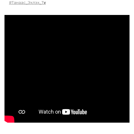
#Танаас_Эхлэх_Түүх