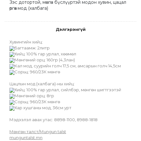
Зэс дотортой, мөнгөн бүслүүртэй модон хувин, цацал 
өргөх мод (халбага)
Дэлгэрэнгүй
Хувингийн хийц:
Багтаамж: 2литр
Хийц: 100% гар урлал, хөөмөл
Мөнгөний орц: 160гр (4,3лан)
Кал мод, суурийн голч 17,5 см, амсарын голч 14,5см
Сорьц: 960/23К мөнгө
Цацлын мод (халбага)-ны хийц:
Хийц: 100% гар урлал, сийлбэр, мөнгөн шигтгээтэй
Мөнгөний орц: 8гр
Сорьц: 960/23К мөнгө
Хар хушганы мод, 36см урт
Мэдээлэл авах утас: 8898-1100, 8988-1818
Мөнгөн талст/Мungun talst
munguntalst.mn