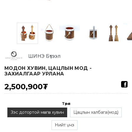
ШИНЭ Бүтээл
МОДОН ХУВИН, ЦАЦЛЫН МОД -
ЗАХИАЛГААР УРЛАНА
2,500,900₮
Төрөл
Зэс дотортой мөнгөн хувин
Цацлын халбага(мод)
Нийт үнэ