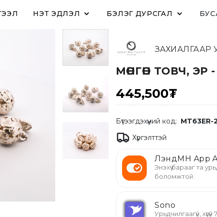
ТЭЭЛ
ҮНЭТ ЭДЛЭЛ
БЭЛЭГ ДУРСГАЛ
БУС
ЗАХИАЛГААР 
МӨНГӨН ТОВЧ, ЭР
445,500₮
Бүтээгдэхүүний код:
MT63ER-
Хүргэлттэй
ЛэндМН App А
Энэхүү барааг та урь
боломжтой.
Sono
Урьдчилгаагүй, хүүгү