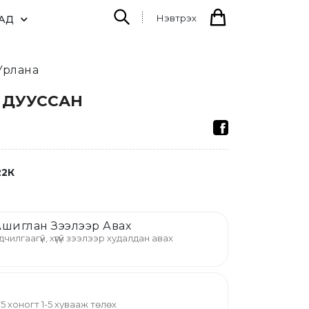
Нэвтрэх
АД
Урлана
 - ДУУССАН
22К
шиглан Зээлээр Авах
дчилгаагүй, хүүгүй зээлээр худалдан авах
й 75 хоногт 1-5 хувааж төлөх