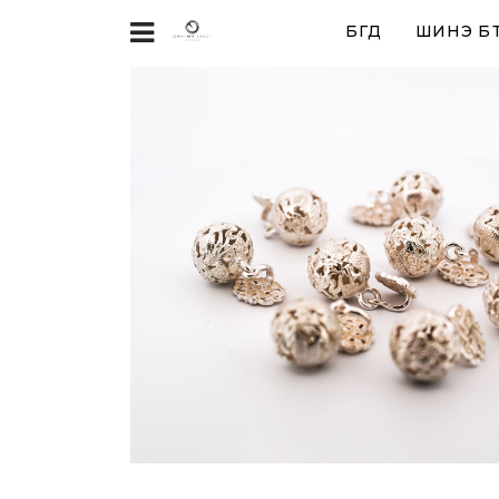
БҮГД
ШИНЭ БҮ