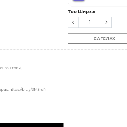
Тоо Ширхэг
САГСЛАХ
өнгөн товч,
рах: 
https://bit.ly/3M3rsIN