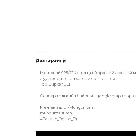
Дэлгэрэнгүй
Мөнгөний 925/22К сорьцтой эрэгтэй дээлний м
Луу, зоос, цэцгэн хээний сонголттой
Тоо ширхэг 9ш
Салбар дэлгүүрийн байршил google map дээр ха
Мөнгөн талст/Мungun talst
munguntalst.mn
#Танаас_Эхлэх_Түүх