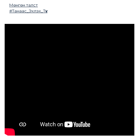
Мөнгөн талст
#Танаас_Эхлэх_Түүх