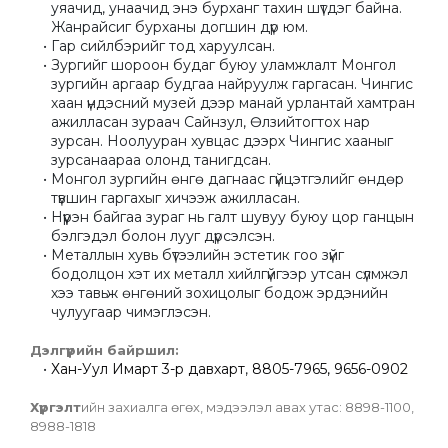
уяачид, унаачид энэ бурханг тахин шүтдэг байна. 
Жанрайсиг бурханы догшин дүр юм.
Гар сийлбэрийг тод харуулсан.
Зургийг шороон будаг буюу уламжлалт Монгол 
зургийн аргаар будгаа найруулж гаргасан. Чингис 
хаан үндэсний музей дээр манай урлантай хамтран 
ажилласан зураач Сайнзул, Өлзийтогтох нар 
зурсан. Ноолууран хувцас дээрх Чингис хааныг 
зурсанаараа олонд танигдсан.
Монгол зургийн өнгө дагнаас гүйцэтгэлийг өндөр 
түвшин гаргахыг хичээж ажилласан.
Нүүрэн байгаа зураг нь галт шувуу буюу цор ганцын 
бэлгэдэл болон лууг дүрсэлсэн.
Металлын хувь бүтээлийн эстетик гоо зүйг 
бодолцон хэт их металл хийлгүйгээр утсан сүлмжэл 
хээ тавьж өнгөний зохицолыг бодож эрдэнийн 
чулуугаар чимэглэсэн.
Дэлгүүрийн байршил: 
Хан-Уул Имарт 3-р давхарт
, 
8805-7965, 9656-0902
Хүргэлт
ийн захиалга өгөх, мэдээлэл авах утас: 8898-1100, 
8988-1818