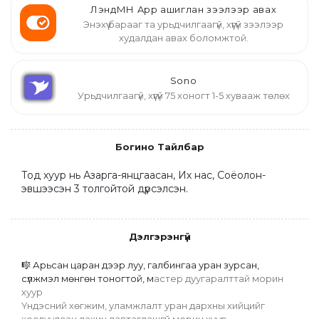
ЛэндМН App ашиглан зээлээр авах
Энэхүү барааг та урьдчилгаагүй, хүүгүй зээлээр
худалдан авах боломжтой.
Sono
Урьдчилгаагүй, хүүгүй 75 хоногт 1-5 хувааж төлөх
Богино Тайлбар
Тод хуур нь Азарга-янцгаасан, Их нас, Соёолон-
эвшээсэн 3 толгойтой дүрсэлсэн.
Дэлгэрэнгүй
🎼 Арьсан царан дээр луу, галбингаа уран зурсан, 
сүлжмэл мөнгөн тоногтой, м
астер дуугаралттай морин 
хуур
Үндэсний хөгжим, уламжлалт уран дархны хийцийг 