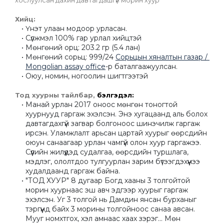
хослуулсан дахин давтагдашгүй морин хуур
Хийц:
Үнэт улаан модоор урласан.
Сүлжмэл 100% гар урлал хийцтэй
Мөнгөний орц: 203.2 гр (5.4 лан)
Мөнгөний сорьц: 999/24 
Сорьцын хяналтын газар / 
Mongolian assay office
-р баталгаажуулсан.
Оюу, номин, ногоолин шигтгээтэй
Тод хуурны тайлбар, 
бэлгэдэл:
Манай урлан 2017 оноос мөнгөн тоногтой 
хуурнууд гаргаж эхэлсэн. Энэ хугацаанд аль болох 
давтагдахгүй загвар болгоноос шинэчилж гаргаж 
ирсэн. Уламжлалт арьсан цартай хуурыг өөрсдийн 
оюун санаагаар урлан чамгүй олон хуур гаргажээ. 
Сүүлийн жилүүдэд судалгаа, өөрсдийн туршлага, 
мэдлэг, ололтдоо тулгуурлан зарим бүтээгдэхүүнээ 
худалдаанд гаргаж байна.
"ТОД ХУУР" 8 дугаар Богд хааны 3 толгойтой 
морин хуурнаас эш авч эдгээр хуурыг гаргаж 
эхэлсэн. Уг 3 толгой нь Дамдин янсан бурханыг 
тэргүүнд байх 3 морины толгойноос санаа авсан. 
Мууг номхтгох, хэл амнаас хаах зэрэг... Мөн 