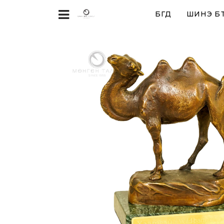
БҮГД
ШИНЭ БҮ