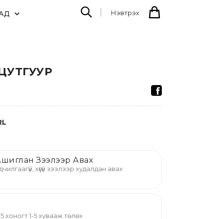
Нэвтрэх
АД
 ЦУТГУУР
RL
шиглан Зээлээр Авах
дчилгаагүй, хүүгүй зээлээр худалдан авах
й 75 хоногт 1-5 хувааж төлөх