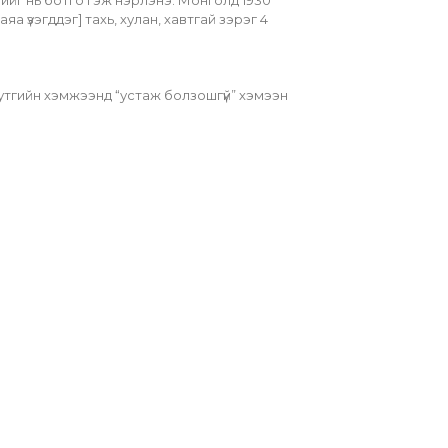
лийг нь ботго гэж нэрлэнэ. Монголд 1930 
үзэгддэг] тахь, хулан, хавтгай зэрэг 4 
утгийн хэмжээнд “устаж болзошгүй” хэмээн 