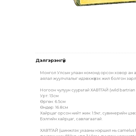
Дэлгэрэнгүй
Монгол Улсын улаан номонд орсон ховор ан ам
аялал жуулчлалыг идэвхжүүлэх жил болгон зар
Ногоон чулуун суурьтай ХАВТГАЙ (wild bartria
Урт: 13см
Өргөн: 6.5см
Өндөр: 16.8см
Хайрцаг орсон нийт жин: 1.9кг, сувинерийн цэвэ
Бэлгийн хайрцаг, савлагаатай.
ХАВТГАЙ (шинжлэх ухааны нэршил нь сamelus f