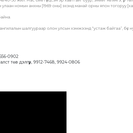
 40-50 жил. Нас бие гүйцсэн эр хавтгайг буур, эмийг нь ингэ, үр тө
лаан номын анхны [1969 оны] эхэнд манай орны япон тогоруу [хааяа 
байна.
 ангилалын шалгуураар олон улсын хэмжээнд “устаж байгаа”, бүс н
9656-0902
лст төв дэлгүүр, 9912-7468, 9924-0806