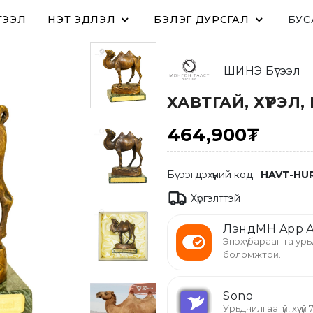
ТЭЭЛ
ҮНЭТ ЭДЛЭЛ
БЭЛЭГ ДУРСГАЛ
БУС
ШИНЭ Бүтээл
ХАВТГАЙ, ХҮРЭЛ,
464,900₮
Бүтээгдэхүүний код:
HAVT-HU
Хүргэлттэй
ЛэндМН App А
Энэхүү барааг та урь
боломжтой.
Sono
Урьдчилгаагүй, хүүгү