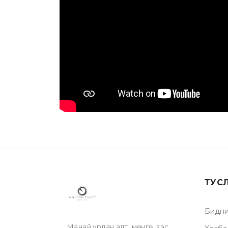
ТУС
Бидни
Манай урлан алт, мөнгө, зэс,