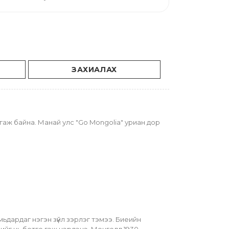
ЗАХИАЛАХ
аж байна. Манай улс "Go Mongolia" уриан дор 
дардаг нэгэн зүйл зэрлэг тэмээ. Биеийн 