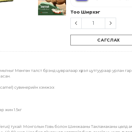
Тоо Ширхэг
САГСЛАХ
ьтныг Мөнгөн талст брэнд цувралаар хүрэл цутгуураар урлан гарг
ласан.
n camel) сувинерийн хэмжээ:
р жин 1.5кг
erus) тухай: Монголын Говь болон Шинжааны Такламаканы цөлд амь