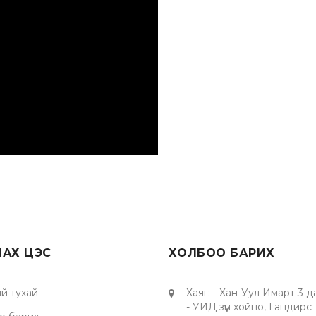
ЛАХ ЦЭС
ХОЛБОО БАРИХ
й тухай
Хаяг
:
- Хан-Уул Имарт 3 д
- УИД зүүн хойно, Гандирс