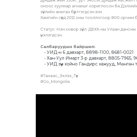
дундаж жин 550кг, урт 340см, дундаж насжилт нь
оноос хуулиар агнахыг хориглосон ба Дэлхийн у
зүйлийн амьтан бүртгэгдсэн юм.
Хамгийн сүүлд 2012 оны тооллогоор 800 орчим 
Статус: Нэн ховор зүйл. ДБХХ-ны Улаан дансны
үнэлэгдсэн.
Салбаруудын байршил:
УИД-н 6 давхарт, 8898-1100, 8681-0021
Хан-Уул Имарт 3-р давхарт, 8805-7965, 
УИД зүүн хойно Гандирс хажууд, Мөнгөн та
#Танаас_Эхлэх_Түүх
#Go_Mongolia